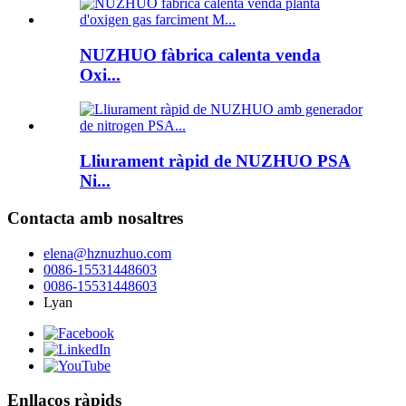
NUZHUO fàbrica calenta venda
Oxi...
Lliurament ràpid de NUZHUO PSA
Ni...
Contacta amb nosaltres
elena@hznuzhuo.com
0086-15531448603
0086-15531448603
Lyan
Enllaços ràpids