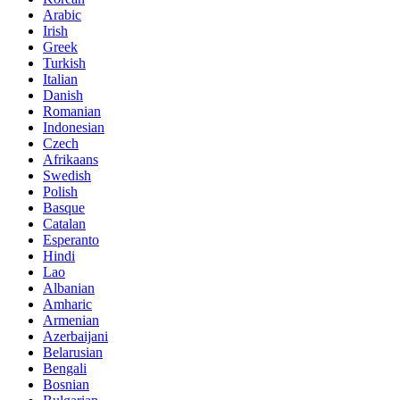
Arabic
Irish
Greek
Turkish
Italian
Danish
Romanian
Indonesian
Czech
Afrikaans
Swedish
Polish
Basque
Catalan
Esperanto
Hindi
Lao
Albanian
Amharic
Armenian
Azerbaijani
Belarusian
Bengali
Bosnian