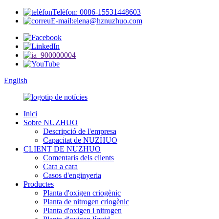
Telèfon: 0086-15531448603
E-mail:elena@hznuzhuo.com
English
Inici
Sobre NUZHUO
Descripció de l'empresa
Capacitat de NUZHUO
CLIENT DE NUZHUO
Comentaris dels clients
Cara a cara
Casos d'enginyeria
Productes
Planta d'oxigen criogènic
Planta de nitrogen criogènic
Planta d'oxigen i nitrogen