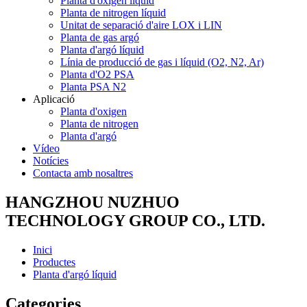
Planta d'oxigen líquid
Planta de nitrogen líquid
Unitat de separació d'aire LOX i LIN
Planta de gas argó
Planta d'argó líquid
Línia de producció de gas i líquid (O2, N2, Ar)
Planta d'O2 PSA
Planta PSA N2
Aplicació
Planta d'oxigen
Planta de nitrogen
Planta d'argó
Vídeo
Notícies
Contacta amb nosaltres
HANGZHOU NUZHUO
TECHNOLOGY GROUP CO., LTD.
Inici
Productes
Planta d'argó líquid
Categories