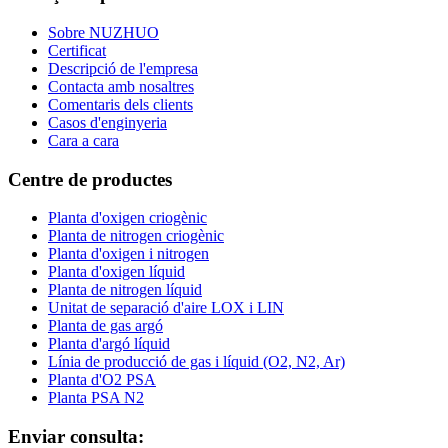
Sobre NUZHUO
Certificat
Descripció de l'empresa
Contacta amb nosaltres
Comentaris dels clients
Casos d'enginyeria
Cara a cara
Centre de productes
Planta d'oxigen criogènic
Planta de nitrogen criogènic
Planta d'oxigen i nitrogen
Planta d'oxigen líquid
Planta de nitrogen líquid
Unitat de separació d'aire LOX i LIN
Planta de gas argó
Planta d'argó líquid
Línia de producció de gas i líquid (O2, N2, Ar)
Planta d'O2 PSA
Planta PSA N2
Enviar consulta: