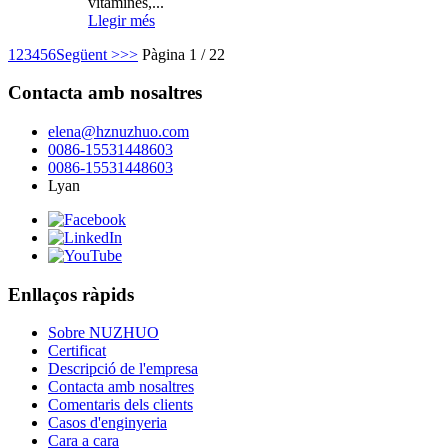
vitamines,...
Llegir més
1
2
3
4
5
6
Següent >
>>
Pàgina 1 / 22
Contacta amb nosaltres
elena@hznuzhuo.com
0086-15531448603
0086-15531448603
Lyan
Enllaços ràpids
Sobre NUZHUO
Certificat
Descripció de l'empresa
Contacta amb nosaltres
Comentaris dels clients
Casos d'enginyeria
Cara a cara