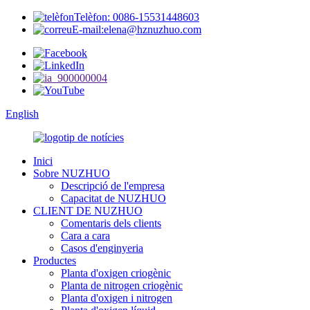
Telèfon: 0086-15531448603
E-mail:elena@hznuzhuo.com
English
Inici
Sobre NUZHUO
Descripció de l'empresa
Capacitat de NUZHUO
CLIENT DE NUZHUO
Comentaris dels clients
Cara a cara
Casos d'enginyeria
Productes
Planta d'oxigen criogènic
Planta de nitrogen criogènic
Planta d'oxigen i nitrogen