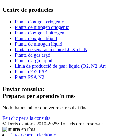
Centre de productes
Planta d'oxigen criogènic
Planta de nitrogen criogènic
Planta d'oxigen i nitrogen
Planta d'oxigen líquid
Planta de nitrogen líquid
Unitat de separació d'aire LOX i LIN
Planta de gas argó
Planta d'argó líquid
Línia de producció de gas i líquid (O2, N2, Ar)
Planta d'O2 PSA
Planta PSA N2
Enviar consulta:
Preparat per aprendre'n més
No hi ha res millor que veure el resultat final.
Feu clic per a la consulta
© Drets d'autor - 2010-2025: Tots els drets reservats.
Enviar correu electrònic