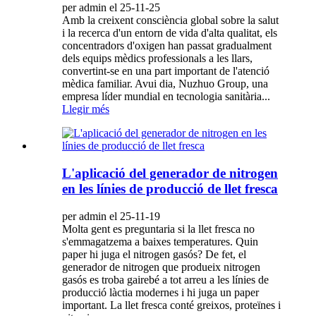
per admin el 25-11-25
Amb la creixent consciència global sobre la salut
i la recerca d'un entorn de vida d'alta qualitat, els
concentradors d'oxigen han passat gradualment
dels equips mèdics professionals a les llars,
convertint-se en una part important de l'atenció
mèdica familiar. Avui dia, Nuzhuo Group, una
empresa líder mundial en tecnologia sanitària...
Llegir més
L'aplicació del generador de nitrogen
en les línies de producció de llet fresca
per admin el 25-11-19
Molta gent es preguntaria si la llet fresca no
s'emmagatzema a baixes temperatures. Quin
paper hi juga el nitrogen gasós? De fet, el
generador de nitrogen que produeix nitrogen
gasós es troba gairebé a tot arreu a les línies de
producció làctia modernes i hi juga un paper
important. La llet fresca conté greixos, proteïnes i