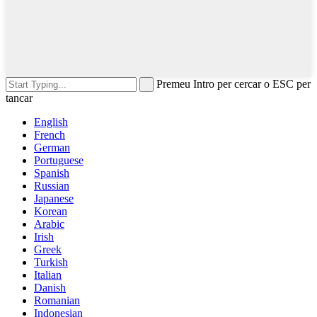
Premeu Intro per cercar o ESC per
tancar
English
French
German
Portuguese
Spanish
Russian
Japanese
Korean
Arabic
Irish
Greek
Turkish
Italian
Danish
Romanian
Indonesian