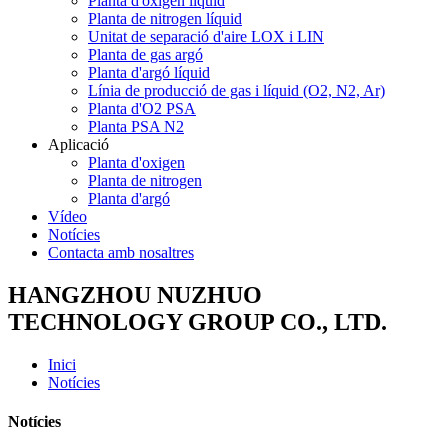
Planta d'oxigen líquid
Planta de nitrogen líquid
Unitat de separació d'aire LOX i LIN
Planta de gas argó
Planta d'argó líquid
Línia de producció de gas i líquid (O2, N2, Ar)
Planta d'O2 PSA
Planta PSA N2
Aplicació
Planta d'oxigen
Planta de nitrogen
Planta d'argó
Vídeo
Notícies
Contacta amb nosaltres
HANGZHOU NUZHUO
TECHNOLOGY GROUP CO., LTD.
Inici
Notícies
Notícies