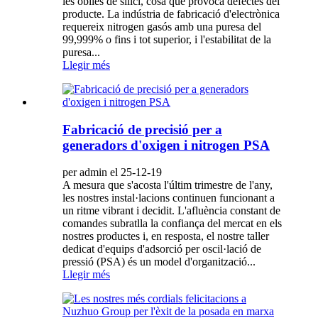
les oblies de silici, cosa que provoca defectes del
producte. La indústria de fabricació d'electrònica
requereix nitrogen gasós amb una puresa del
99,999% o fins i tot superior, i l'estabilitat de la
puresa...
Llegir més
Fabricació de precisió per a
generadors d'oxigen i nitrogen PSA
per admin el 25-12-19
A mesura que s'acosta l'últim trimestre de l'any,
les nostres instal·lacions continuen funcionant a
un ritme vibrant i decidit. L'afluència constant de
comandes subratlla la confiança del mercat en els
nostres productes i, en resposta, el nostre taller
dedicat d'equips d'adsorció per oscil·lació de
pressió (PSA) és un model d'organització...
Llegir més