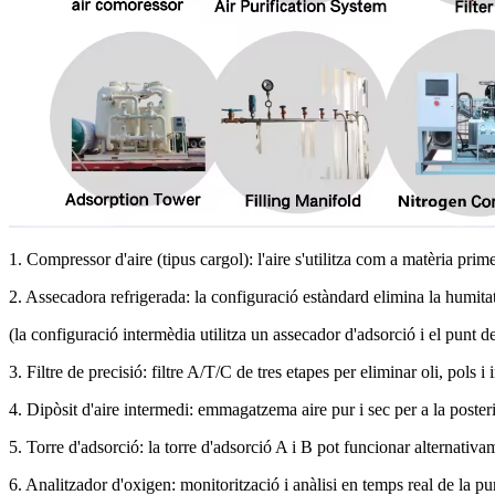
1. Compressor d'aire (tipus cargol): l'aire s'utilitza com a matèria prime
2. Assecadora refrigerada: la configuració estàndard elimina la humitat 
(la configuració intermèdia utilitza un assecador d'adsorció i el punt d
3. Filtre de precisió: filtre A/T/C de tres etapes per eliminar oli, pols i
4. Dipòsit d'aire intermedi: emmagatzema aire pur i sec per a la post
5. Torre d'adsorció: la torre d'adsorció A i B pot funcionar alternativa
6. Analitzador d'oxigen: monitorització i anàlisi en temps real de la 