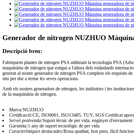
Generador de nitrogen NUZHUO Màquina ge
Descripció breu:
Fabriquem plantes de nitrogen PSA utilitzant la tecnologia PSA (Adsorc
maquinària de nitrogen que estigui a l'altura dels estàndards internacio
generat al nostre generador de nitrogen PSA compleix els requisits de 
situ per dur a terme les seves operacions.
Amb els nostres generadors de nitrogen, les indústries i les instituci
de la maquinària de nitrogen.
Marca:
NUZHUO
Certificació:
CE, ISO9001, ISO13485, TUV, SGS Certificat aprov
Servei postvenda:
Suport tècnic de per vida, enginyer d'enviament 
Garantia:
1 any de suport tecnològic de per vida
Característiques destacades:
Bona qualitat, bon preu, fàcil funcio