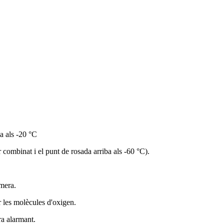
ba als -20 °C
r combinat i el punt de rosada arriba als -60 °C).
imera.
ar les molècules d'oxigen.
ra alarmant.