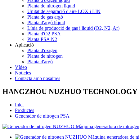
Planta d'oxigen líquid
Planta de nitrogen líquid
Unitat de separació d'aire LOX i LIN
Planta de gas argó
Planta d'argó líquid
Línia de producció de gas i líquid (O2, N2, Ar)
Planta d'O2 PSA
Planta PSA N2
Aplicació
Planta d'oxigen
Planta de nitrogen
Planta d'argó
Vídeo
Notícies
Contacta amb nosaltres
HANGZHOU NUZHUO TECHNOLOGY G
Inici
Productes
Generador de nitrogen PSA