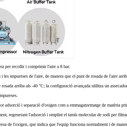
ra per recollir i comprimir l'aire a 8 bar.
i les impureses de l'aire, de manera que el punt de rosada de l'aire arri
e rosada arriba als -40 °C; la configuració avançada utilitza un assecado
 impureses.
erior adsorció i separació d'oxigen com a emmagatzematge de matèria pr
ment, regenerant l'adsorció i omplint el tamís molecular de sodi per filtr
puresa de l'oxigen, que indica que l'equip funciona normalment i de mane