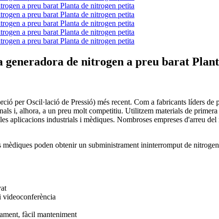
neradora de nitrogen a preu barat Planta
ió per Oscil·lació de Pressió) més recent. Com a fabricants líders de pl
nals i, alhora, a un preu molt competitiu. Utilitzem materials de primera 
les aplicacions industrials i mèdiques. Nombroses empreses d'arreu del 
ons mèdiques poden obtenir un subministrament ininterromput de nitrogen.
at
i videoconferència
nament, fàcil manteniment