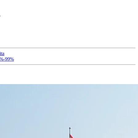
.
ita
95%-99%