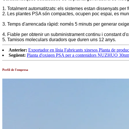
1. Totalment automatitzats: els sistemes estan dissenyats per 
2. Les plantes PSA són compactes, ocupen poc espai, es munte
3. Temps d'arrencada ràpid: només 5 minuts per generar oxige
4. Fiable per obtenir un subministrament continu i constant d'o
5. Tamisos moleculars duradors que duren uns 12 anys.
Anterior:
Exportador en línia Fabricants xinesos Planta de producc
Següent:
Planta d'oxigen PSA per a contenidors NUZHUO 30nm3/
Perfil de l'empresa