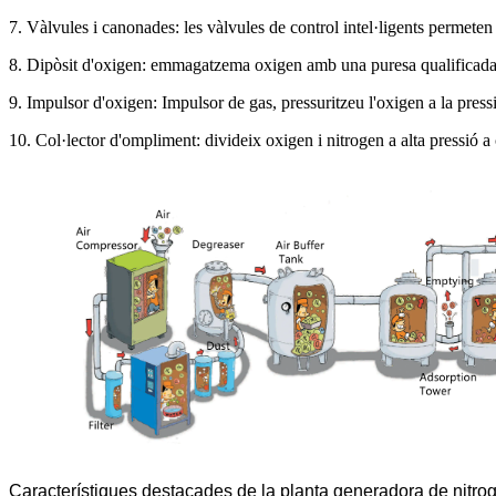
7. Vàlvules i canonades: les vàlvules de control intel·ligents permet
8. Dipòsit d'oxigen: emmagatzema oxigen amb una puresa qualificada, q
9. Impulsor d'oxigen: Impulsor de gas, pressuritzeu l'oxigen a la pres
10. Col·lector d'ompliment: divideix oxigen i nitrogen a alta pressió a 
Característiques destacades de la planta generadora de nitr