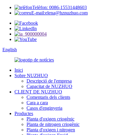
Telèfon: 0086-15531448603
E-mail:elena@hznuzhuo.com
English
Inici
Sobre NUZHUO
Descripció de l'empresa
Capacitat de NUZHUO
CLIENT DE NUZHUO
Comentaris dels clients
Cara a cara
Casos d'enginyeria
Productes
Planta d'oxigen criogènic
Planta de nitrogen criogènic
Planta d'oxigen i nitrogen