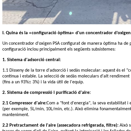
I. Quina és la «configuració òptima» d'un concentrador d'oxige
Un concentrador d'oxigen PSA configurat de manera òptima ha de pos
configuració inclou principalment els següents subsistemes:
1. Sistema d'adsorció central:
1.1 Disseny de la torre d'adsorció i sedàs molecular: aquest és el "
contínua i estable. La selecció de sedàs moleculars d'alt rendiment b
±
(fins a un 93%
3%) i la vida útil de l'equip.
2. Sistema de compressió i purificació d'aire:
2.1 Compressor d'aire:
Com a "font d'energia", la seva estabilitat 
(per exemple, 5L/min, 10L/min, etc.). Això elimina fonamentalment l
manteniment.
2.2 Pretractament de l'aire (assecadora refrigerada, filtre):
Això s