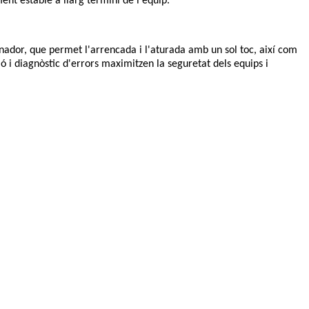
ment estable a llarg termini de l'equip.
nador, que permet l'arrencada i l'aturada amb un sol toc, així com
ó i diagnòstic d'errors maximitzen la seguretat dels equips i