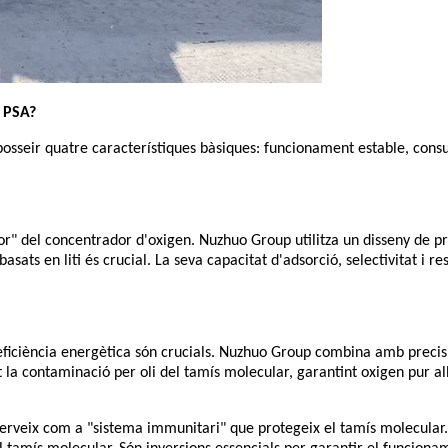
n PSA?
seir quatre característiques bàsiques: funcionament estable, consum
cor" del concentrador d'oxigen. Nuzhuo Group utilitza un disseny de p
asats en liti és crucial. La seva capacitat d'adsorció, selectivitat i 
i eficiència energètica són crucials. Nuzhuo Group combina amb precisi
a contaminació per oli del tamís molecular, garantint oxigen pur alho
erveix com a "sistema immunitari" que protegeix el tamís molecular. El