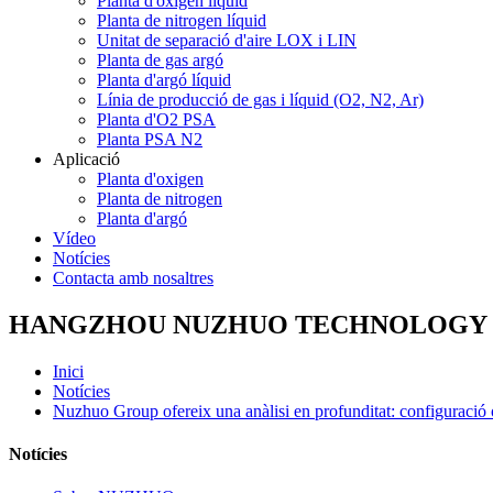
Planta d'oxigen líquid
Planta de nitrogen líquid
Unitat de separació d'aire LOX i LIN
Planta de gas argó
Planta d'argó líquid
Línia de producció de gas i líquid (O2, N2, Ar)
Planta d'O2 PSA
Planta PSA N2
Aplicació
Planta d'oxigen
Planta de nitrogen
Planta d'argó
Vídeo
Notícies
Contacta amb nosaltres
HANGZHOU NUZHUO TECHNOLOGY G
Inici
Notícies
Nuzhuo Group ofereix una anàlisi en profunditat: configuració ò
Notícies