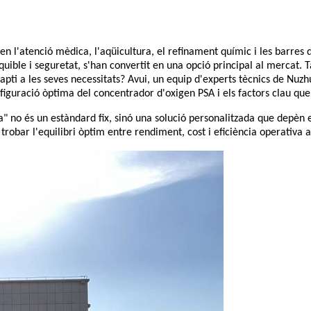
 l'atenció mèdica, l'aqüicultura, el refinament químic i les barres d
equible i seguretat, s'han convertit en una opció principal al mercat
apti a les seves necessitats? Avui, un equip d'experts tècnics de Nuz
iguració òptima del concentrador d'oxigen PSA i els factors clau que 
no és un estàndard fix, sinó una solució personalitzada que depèn en 
trobar l'equilibri òptim entre rendiment, cost i eficiència operativa a