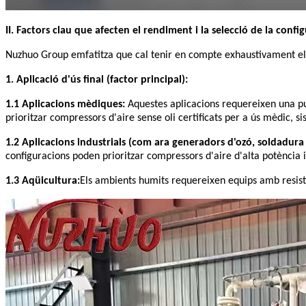
II. Factors clau que afecten el rendiment i la selecció de la con
Nuzhuo Group emfatitza que cal tenir en compte exhaustivament els 
1. Aplicació d'ús final (factor principal):
1.1 Aplicacions mèdiques:
Aquestes aplicacions requereixen una 
prioritzar compressors d'aire sense oli certificats per a ús mèdic, s
1.2 Aplicacions industrials (com ara generadors d'ozó, soldadura i
configuracions poden prioritzar compressors d'aire d'alta potència i
1.3 Aqüicultura:
Els ambients humits requereixen equips amb resistè