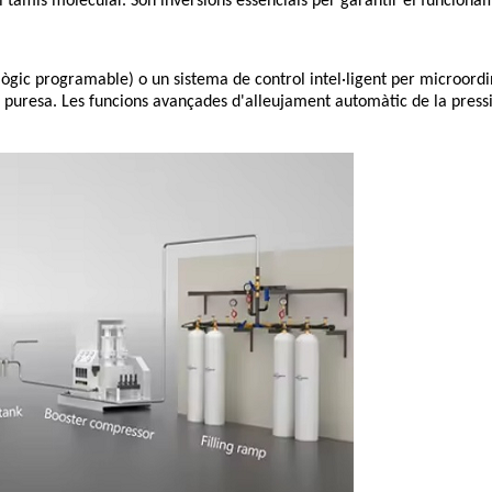
 del tamís molecular. Són inversions essencials per garantir el funciona
lògic programable) o un sistema de control intel·ligent per microordi
 la puresa. Les funcions avançades d'alleujament automàtic de la pressi