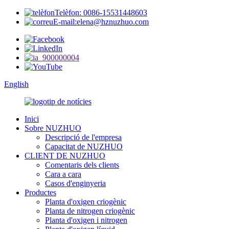
Telèfon: 0086-15531448603
E-mail:elena@hznuzhuo.com
English
Inici
Sobre NUZHUO
Descripció de l'empresa
Capacitat de NUZHUO
CLIENT DE NUZHUO
Comentaris dels clients
Cara a cara
Casos d'enginyeria
Productes
Planta d'oxigen criogènic
Planta de nitrogen criogènic
Planta d'oxigen i nitrogen