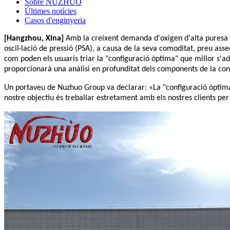
Sobre NUZHUO
Últimes notícies
Casos d'enginyeria
[Hangzhou, Xina]
Amb la creixent demanda d'oxigen d'alta puresa en
oscil·lació de pressió (PSA), a causa de la seva comoditat, preu ass
com poden els usuaris triar la "configuració òptima" que millor s'ad
proporcionarà una anàlisi en profunditat dels components de la conf
Un portaveu de Nuzhuo Group va declarar: «La "configuració òptima" 
nostre objectiu és treballar estretament amb els nostres clients per 