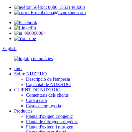
Telèfon: 0086-15531448603
E-mail:elena@hznuzhuo.com
English
Inici
Sobre NUZHUO
Descripció de l'empresa
Capacitat de NUZHUO
CLIENT DE NUZHUO
Comentaris dels clients
Cara a cara
Casos d'enginyeria
Productes
Planta d'oxigen criogènic
Planta de nitrogen criogènic
Planta d'oxigen i nitrogen