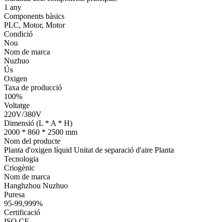
1 any
Components bàsics
PLC, Motor, Motor
Condició
Nou
Nom de marca
Nuzhuo
Ús
Oxigen
Taxa de producció
100%
Voltatge
220V/380V
Dimensió (L * A * H)
2000 * 860 * 2500 mm
Nom del producte
Planta d'oxigen líquid Unitat de separació d'aire Planta
Tecnologia
Criogènic
Nom de marca
Hanghzhou Nuzhuo
Puresa
95-99,999%
Certificació
ISO CE