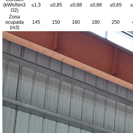
(kWh/Nm3
≤1.3
≤0,85
≤0,68
≤0,68
≤0,65
≤
O2)
Zona
ocupada
145
150
160
180
250
(m3)