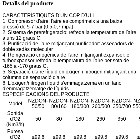
Detalls del producte
CARACTERÍSTIQUES D'UN COP D'ULL
1. Compressor d'aire: l'aire es comprimeix a una baixa
pressió de 5-7 bar (0,5-0,7 mpa)
2. Sistema de prerefrigeració: refreda la temperatura de l'aire
a uns 12 graus C.
3. Purificació de l'aire mitjançant purificador: assecadors de
doble sedàs molecular
4. Refrigeració criogènica de l'aire mitjançant expansor: el
turboexpansor refreda la temperatura de l'aire per sota de
-165 a -170 graus C.
5. Separació d'aire líquid en oxigen i nitrogen mitjançant una
columna de separació d'aire
6. L'oxigen/nitrogen líquid s'emmagatzema en un tanc
d'emmagatzematge de líquids
ESPECIFICACIONS DEL PRODUCTE
NZDON-
NZDON-
NZDON-
NZDON-
NZDON-
NZ
Model
50/50
80/160
180/300
260/500
350/700
55
Sortida
d'O2
50
80
180
260
350
(Nm3/h)
Puresa
d'O2
≥99,6
≥99,6
≥99,6
≥99,6
≥99,6
≥